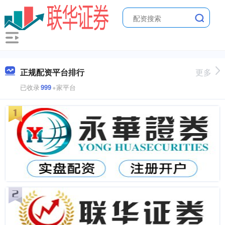
正规配资平台排行
更多
已收录
999
+家平台