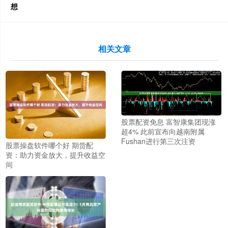
想
相关文章
股票配资免息 富智康集团现涨
超4% 此前宣布向越南附属
Fushan进行第三次注资
股票操盘软件哪个好 期货配
资：助力资金放大，提升收益空
间