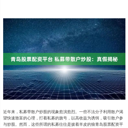
近年来，私募带散户炒股的现象愈演愈烈。一些不法分子利用散户渴
望快速致富的心理，打着私募的旗号，以高收益为诱饵，吸引散户参
与炒股。然而，这些所谓的私募往往是披着羊皮的狼青岛股票配资平