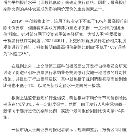
后的平均报价水平（四数孰低值）来确定发行价格。因此，最高报价
剔除比例的具体设置成为影响询价定价的重要因素之一。
2019年科创板推出时，沿用了核准制下不低于10%的最高报价剔
除比例要求，但随着买卖双方博弈力量逐渐失衡，一度出现“抱团压
价”现象。针对部分网下投资者重策略轻研究、为博入围“抱团报价”、
干扰发行秩序等问题，2021年9月，上交所对新股发行定价相关制度
规则进行了修订，科创板明确最高报价剔除比例由“不低于10%”调整
为“不超过3%”。
在规则之外，上交所第二届科创板股票公开发行自律委员会研究
讨论了促进科创板股票发行承销业务规则修订实施平稳过渡的针对性
措施，并提出了行业倡导建议，其中就包括了规则调整初期高价剔除
比例也不低于1%，以避免新股定价水平走向另一极端。
根据上述监管新规和行业倡议，科创板网下询价环节高价剔除比
例应在1%至3%，有一定制度弹性。然而，由于发行人和主承销商一
般倾向于选择更低的剔除比例，实践中最高报价剔除比例均按1%实
施。
一位市场人士向证券时报记者表示，规则调整后，报价区间明显