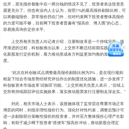
拉开，原先报价都集中在一两分钱的情况不见了，投资者表达投资意
愿更充分了。但也有业内人士认为，按照1%的最高报价剔除比例，可
以将极端报价、异常报价挡在门外，但对约束网下投资者整体高报价
的力度可能不够，目前网下投资者普遍有“报高价、博入围”的心态，
容易推高询价定价水平。
上交所相关负责人向记者介绍，注册制改革是一个持续完善、循
序渐进的过程，科创板推出以来，上交所不断总结前期实践经验，优
化新股发行定价机制，着力推动形成各方利益更加均衡的发行承销制
度。
“此次在科创板试点调整最高报价剔除比例为3%，是在现行规则
框架下结合市场形势经研究评估作出的制度优化措施，进一步发挥了
科创板资本市场改革‘试验田’功能。”上交所相关负责人表示，“后续上
交所将持续跟踪评估实施效果，落实推动股票发行注册制走深走实。”
对此，相关市场人士表示，该措施体现了监管层在尊重市场正常
博弈的同时，剑指非理性报价行为、强化针对性约束，调整后预计可
进一步剔除部分策略性报价的投资者，并对买方整体报价心理产生影
响，有助于减少网下投资者“搭便车”报高价冲动，推动新股合理定
价。