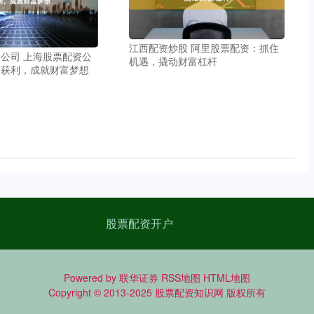
江西配资炒股 阿里股票配资：抓住
公司 上海股票配资公
机遇，撬动财富杠杆
资获利，成就财富梦想
股票配资开户
Powered by
联华证券
RSS地图
HTML地图
Copyright
© 2013-2025
股票配资知识网
版权所有