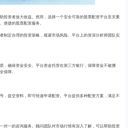
助投资者放大收益。然而，选择一个安全可靠的股票配资平台至关重
、便捷的股票配资服务。
者制定合理的投资策略，规避市场风险。平台上的资深分析师团队实
质，确保资金安全。平台资金托管在第三方银行，保障资金不被挪
全保障。
号，提交资料，即可快速申请配资。平台提供多种配资方案，满足不
一对一的咨询服务。顾问团队对市场行情有深入了解，可以帮助投资