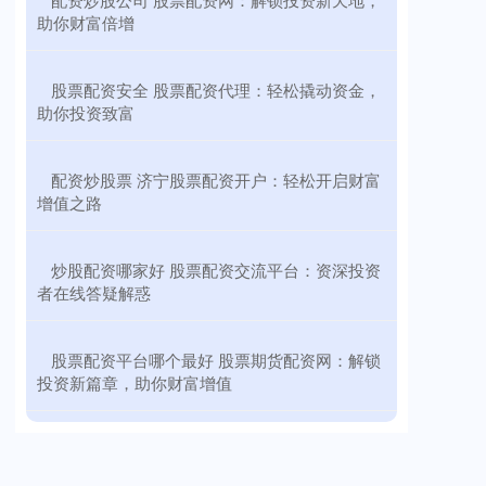
助你财富倍增
​股票配资安全 股票配资代理：轻松撬动资金，
助你投资致富
​配资炒股票 济宁股票配资开户：轻松开启财富
增值之路
​炒股配资哪家好 股票配资交流平台：资深投资
者在线答疑解惑
​股票配资平台哪个最好 股票期货配资网：解锁
投资新篇章，助你财富增值