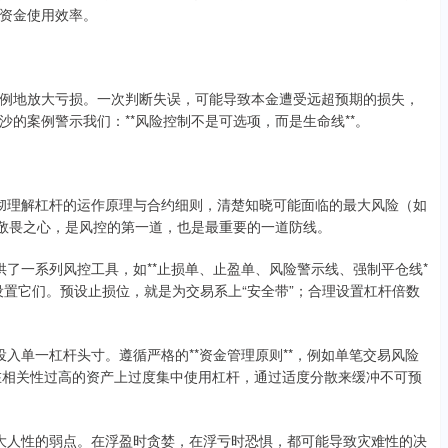
资金使用效率。
例地放大亏损。一次判断失误，可能导致本金遭受远超预期的损失，
的案例警示我们：**风险控制不是可选项，而是生命线**。
须透彻理解杠杆的运作原理与合约细则，清楚知晓可能面临的最大风险（如
的敬畏之心，是风控的第一道，也是最重要的一道防线。
台提供了一系列风控工具，如**止损单、止盈单、风险警示线、强制平仓线*
设置它们。预设止损位，就是为交易系上“安全带”；合理设置杠杆倍数
。
金投入单一杠杆头寸。遵循严格的**资金管理原则**，例如单笔交易风险
免在相关性过高的资产上过度集中使用杠杆，通过适度分散来缓冲不可预
度放大人性的弱点。在浮盈时贪婪，在浮亏时恐惧，都可能导致灾难性的决