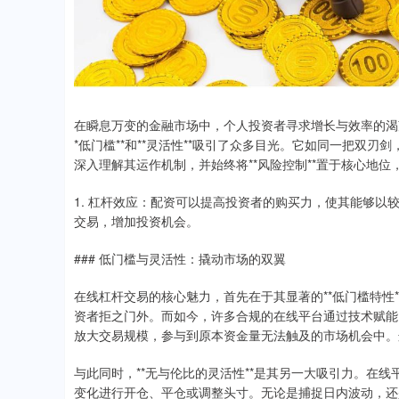
在瞬息万变的金融市场中，个人投资者寻求增长与效率的渴望
*低门槛**和**灵活性**吸引了众多目光。它如同一把双
深入理解其运作机制，并始终将**风险控制**置于核心地
1. 杠杆效应：配资可以提高投资者的购买力，使其能够
交易，增加投资机会。
### 低门槛与灵活性：撬动市场的双翼
在线杠杆交易的核心魅力，首先在于其显著的**低门槛特性
资者拒之门外。而如今，许多合规的在线平台通过技术赋能
放大交易规模，参与到原本资金量无法触及的市场机会中。
与此同时，**无与伦比的灵活性**是其另一大吸引力。在线
变化进行开仓、平仓或调整头寸。无论是捕捉日内波动，还