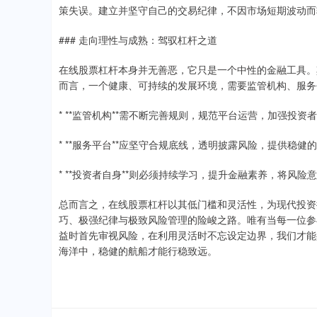
策失误。建立并坚守自己的交易纪律，不因市场短期波动而
### 走向理性与成熟：驾驭杠杆之道
在线股票杠杆本身并无善恶，它只是一个中性的金融工具。
而言，一个健康、可持续的发展环境，需要监管机构、服务
* **监管机构**需不断完善规则，规范平台运营，加强投
* **服务平台**应坚守合规底线，透明披露风险，提供稳
* **投资者自身**则必须持续学习，提升金融素养，将风
总而言之，在线股票杠杆以其低门槛和灵活性，为现代投资
巧、极强纪律与极致风险管理的险峻之路。唯有当每一位参与
益时首先审视风险，在利用灵活时不忘设定边界，我们才能
海洋中，稳健的航船才能行稳致远。