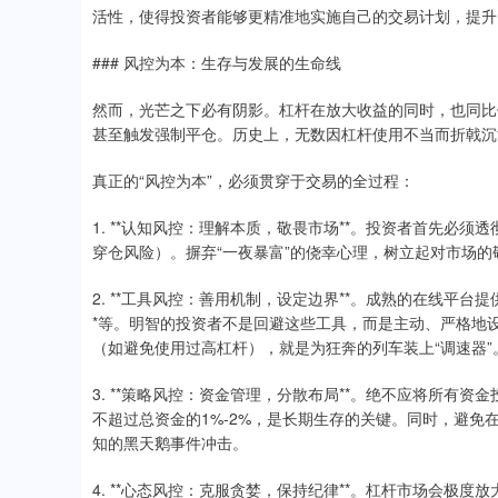
活性，使得投资者能够更精准地实施自己的交易计划，提升
### 风控为本：生存与发展的生命线
然而，光芒之下必有阴影。杠杆在放大收益的同时，也同比
甚至触发强制平仓。历史上，无数因杠杆使用不当而折戟沉沙
真正的“风控为本”，必须贯穿于交易的全过程：
1. **认知风控：理解本质，敬畏市场**。投资者首先必
穿仓风险）。摒弃“一夜暴富”的侥幸心理，树立起对市场
2. **工具风控：善用机制，设定边界**。成熟的在线平
*等。明智的投资者不是回避这些工具，而是主动、严格地
（如避免使用过高杠杆），就是为狂奔的列车装上“调速器”
3. **策略风控：资金管理，分散布局**。绝不应将所有资
不超过总资金的1%-2%，是长期生存的关键。同时，避
知的黑天鹅事件冲击。
4. **心态风控：克服贪婪，保持纪律**。杠杆市场会极