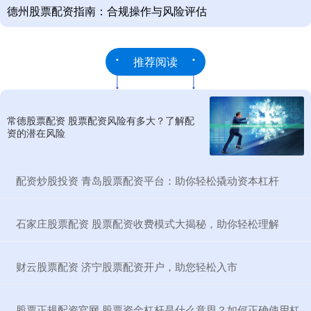
德州股票配资指南：合规操作与风险评估
推荐阅读
常德股票配资 股票配资风险有多大？了解配
资的潜在风险
​配资炒股投资 青岛股票配资平台：助你轻松撬动资本杠杆
​石家庄股票配资 股票配资收费模式大揭秘，助你轻松理解
​财云股票配资 济宁股票配资开户，助您轻松入市
​股票正规配资官网 股票资金杠杆是什么意思？如何正确使用杠