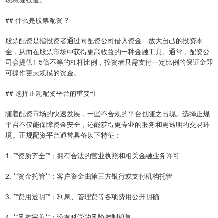
## 什么是股票配资？
股票配资是指投资者通过向配资公司借入资金，放大自己的投资本
金，从而在股票市场中获得更高收益的一种金融工具。通常，配资公
司会提供1-5倍不等的杠杆比例，投资者只需支付一定比例的保证金即
可操作更大规模的资金。
## 选择正规配资平台的重要性
随着配资市场的快速发展，一些不合规的平台也随之出现。选择正规
平台不仅能保障资金安全，还能获得更专业的服务和更透明的交易环
境。正规配资平台通常具备以下特征：
1. **资质齐全**：拥有合法的营业执照和相关金融业务许可
2. **资金托管**：客户资金由第三方银行或支付机构托管
3. **费用透明**：利息、管理费等各项费用公开明确
4. **风控完善**：设有科学的风险控制机制