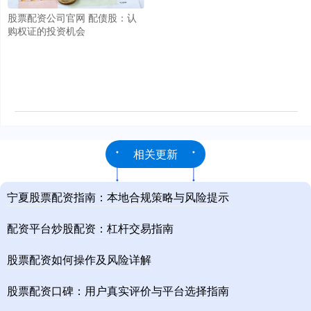
股票配资公司官网 配债股：认
购权证的投资机会
相关更新
宁夏股票配资指南：本地合规策略与风险提示
配资平台炒股配资：杠杆交易指南
股票配资如何操作及风险详解
股票配资口碑：用户真实评价与平台选择指南