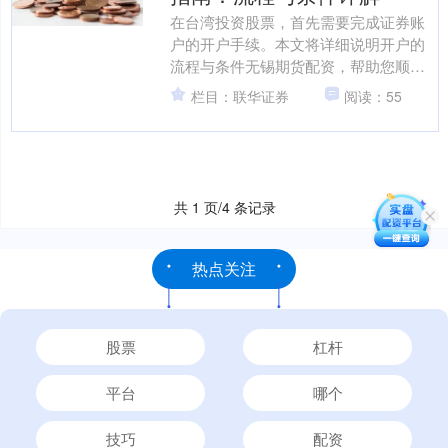
在台湾投资股票，首先需要完成证券账
户的开户手续。本文将详细说明开户的
流程与条件无锡期货配资，帮助您顺利
进入股市。 * **正规合规：**选择持有相
栏目：联华证券
阅读：55
关金融牌照的平....
共 1 页/4 条记录
热点关注
股票
杠杆
平台
哪个
技巧
配资