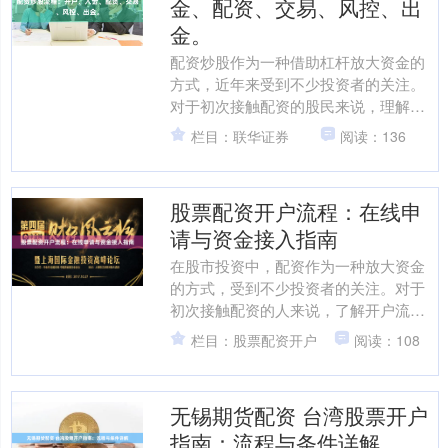
金、配资、交易、风控、出
金。
配资炒股作为一种借助杠杆放大资金的
方式，近年来受到不少投资者的关注。
对于初次接触配资的股民来说，理解完
整的操作流程至关重要。本文将详细梳
栏目：联华证券
阅读：136
理配资炒股的六大核心环节....
股票配资开户流程：在线申
请与资金接入指南
在股市投资中，配资作为一种放大资金
的方式，受到不少投资者的关注。对于
初次接触配资的人来说，了解开户流程
和资金接入步骤至关重要。本文将为您
栏目：股票配资开户
阅读：108
详细解析股票配资的开户流....
无锡期货配资 台湾股票开户
指南：流程与条件详解