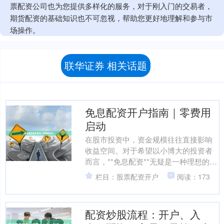
票配资公司也为您提供多样化的服务，对于刚入门的交易者，
期货配资的基础知识也不可忽视，帮助您更好地理解和参与市
场操作。
联华证券 相关话题
免息配资开户指南｜零费用
启动
在股市投资中，资金规模往往直接影响
收益空间。对于希望以小博大的投资者
而言，**免息配资**无疑是一种理想的杠
杆工具。本文为您详细解析如何零费用
栏目：股票配资开户
阅读：173
启动，安全高效地完....
配资炒股流程：开户、入