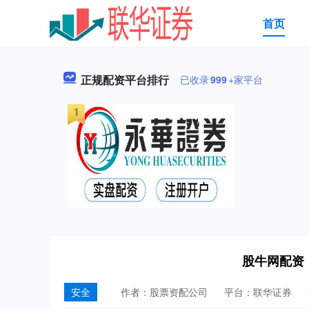
首页
正规配资平台排行
已收录
999
+家平台
股牛网配资
安全
作者：股票资配公司
平台：联华证券