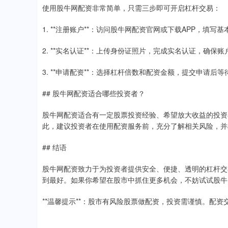
使用股牛网配资非常简单，只需三步即可开启杠杆交易：
1. **注册账户**：访问股牛网配资官网或下载APP，填写
2. **实名认证**：上传身份证照片，完成实名认证，确保
3. **申请配资**：选择杠杆倍数和配资金额，提交申请
## 股牛网配资适合哪些投资者？
股牛网配资适合有一定股票投资经验、希望放大收益的投资
此，建议投资者在使用配资服务前，充分了解相关风险，并
## 结语
股牛网配资致力于为投资者提供安全、便捷、透明的杠杆交
到最好。如果你希望在股市中抓住更多机会，不妨试试股牛
**温馨提示**：股市有风险股票做配资，投资需谨慎。配