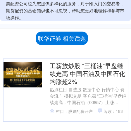
票配资公司也为您提供多样化的服务，对于刚入门的交易者，
期货配资的基础知识也不可忽视，帮助您更好地理解和参与市
场操作。
联华证券 相关话题
工薪族炒股 “三桶油”早盘继
续走高 中国石油及中国石化
均涨超2%
热点栏目 自选股 数据中心 行情中心 资
金流向 模拟交易 客户端 “三桶油”早盘继
续走高，中国石油（00857）上涨
2.63%，报7.82港元；中国石化（003....
栏目：股票配资开户
阅读：183